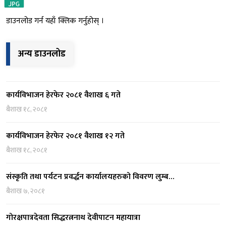
डाउनलोड गर्न यहाँ क्लिक गर्नुहोस् ।
अन्य डाउनलोड
कार्यविभाजन हेरफेर २०८१ वैशाख ६ गते
बैशाख १८, २०८१
कार्यविभाजन हेरफेर २०८१ वैशाख १२ गते
बैशाख १८, २०८१
संस्कृति तथा पर्यटन प्रवर्द्धन कार्यालयहरुको विवरण लुम्ब…
बैशाख ७, २०८१
गोरक्षपात्रदेवता सिद्धरत्ननाथ देवीपाटन महायात्रा