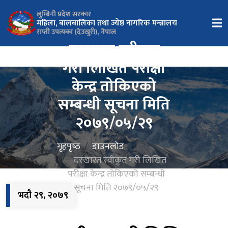
लुम्बिनी प्रदेश सरकार
महिला, बालबालिका तथा ज्येष्ठ नागरिक मन्त्रालय
राप्ती उपत्यका (देउखुरी), नेपाल
दरखास्त स्वीकृत
गरी लिखित परीक्षा
केन्द्र तोकिएको
सम्बन्धी सूचना मिति
२०७९/०५/२९
गृहपृष्‍ठ
डाउनलोड
दरखास्त स्वीकृत गरी लिखित
परीक्षा केन्द्र तोकिएको सम्बन्धी
सूचना मिति २०७९/०५/२९
भदौ २९, २०७९