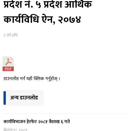
प्रदेश नं. ५ प्रदेश आर्थिक
कार्यविधि ऐन, २०७४
२ वर्ष अघि
डाउनलोड गर्न यहाँ क्लिक गर्नुहोस् ।
अन्य डाउनलोड
कार्यविभाजन हेरफेर २०८१ वैशाख ६ गते
बैशाख १८, २०८१