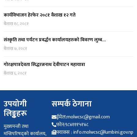
कार्यविभाजन हेरफेर २०८१ वैशाख १२ गते
बैशाख १८, २०८१
संस्कृति तथा पर्यटन प्रवर्द्धन कार्यालयहरुको विवरण लुम्ब…
बैशाख ७, २०८१
गोरक्षपात्रदेवता सिद्धरत्ननाथ देवीपाटन महायात्रा
बैशाख ६, २०८१
उपयोगी
सम्पर्क ठेगाना
लिङ्कहरू
ईमेल:
molwcsc@gmail.com
फोन:
९८४१११५१४८
मुख्यमन्त्री तथा
फ्याक्स :
info.molwcsc@lumbini.gov.np
मन्त्रिपरिषद्को कार्यालय,