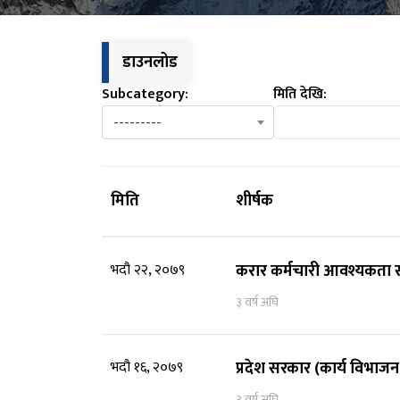
डाउनलोड
Subcategory:
मिति देखि:
---------
मिति
शीर्षक
भदौ २२, २०७९
करार कर्मचारी आवश्यकता स
३ वर्ष अघि
भदौ १६, २०७९
प्रदेश सरकार (कार्य विभाज
३ वर्ष अघि