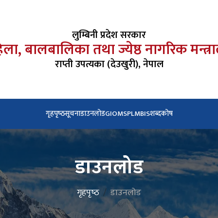
लुम्बिनी प्रदेश सरकार
ला, बालबालिका तथा ज्येष्ठ नागरिक मन्त्
राप्ती उपत्यका (देउखुरी), नेपाल
गृहपृष्‍ठ
सूचना
डाउनलोड
GIOMS
PLMBIS
शब्दकोष
डाउनलोड
गृहपृष्‍ठ
डाउनलोड